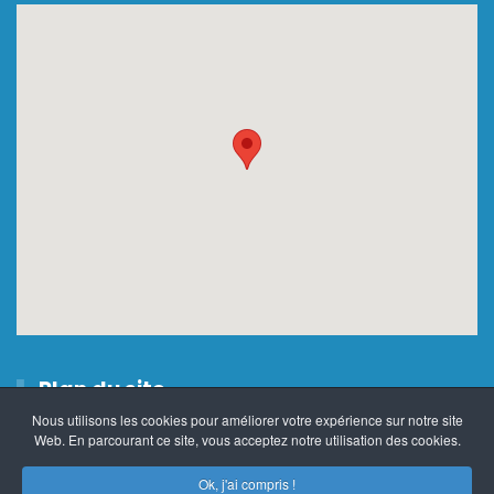
Plan du site
Nous utilisons les cookies pour améliorer votre expérience sur notre site
Qui suis-je ?
Thérapie
Access Consciousness®
Web. En parcourant ce site, vous acceptez notre utilisation des cookies.
À propos des cookies sur ce site.
Formation Access Bars®
Formation Access Corps®
Notre site utilise des cookies pour personnaliser
Ok, j'ai compris !